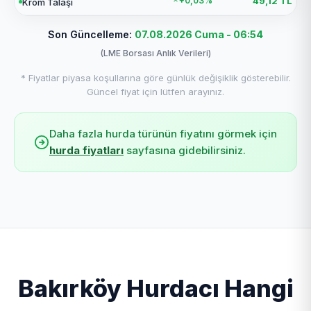
+0,03%
49,12 TL
Krom Talaşı
Son Güncelleme:
07.08.2026 Cuma - 06:54
(LME Borsası Anlık Verileri)
* Fiyatlar piyasa koşullarına göre günlük değişiklik gösterebilir.
Güncel fiyat için lütfen arayınız.
Daha fazla hurda türünün fiyatını görmek için
hurda fiyatları
sayfasına gidebilirsiniz.
Bakırköy Hurdacı Hangi