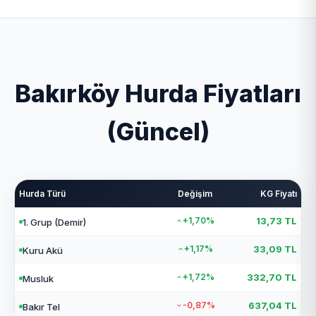
sökümü hizmetlerini vermektedir. Kapıda nakit
Özellikle Adalar, Avcılar, Başakşehir, Esenyurt
ödeme ve hızlı havale/EFT yöntemi ile çalışmaktadır.
ilçelerinde yoğun hizmet vermekteyiz.
Bakırköy Hurda Fiyatları
(Güncel)
Hurda Türü
Değişim
KG Fiyatı
+1,70%
13,73 TL
1. Grup (Demir)
+1,17%
33,09 TL
Kuru Akü
+1,72%
332,70 TL
Musluk
-0,87%
637,04 TL
Bakır Tel