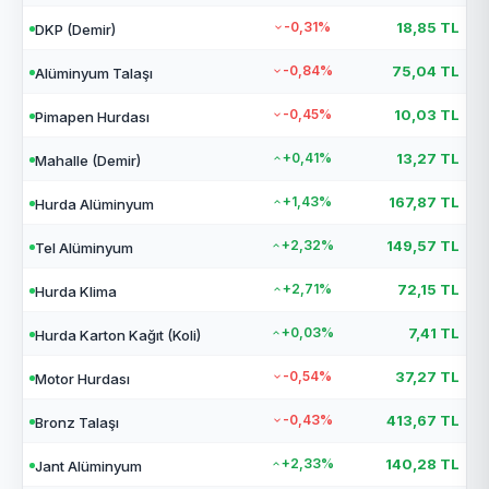
-0,31%
18,85 TL
DKP (Demir)
-0,84%
75,04 TL
Alüminyum Talaşı
-0,45%
10,03 TL
Pimapen Hurdası
+0,41%
13,27 TL
Mahalle (Demir)
+1,43%
167,87 TL
Hurda Alüminyum
+2,32%
149,57 TL
Tel Alüminyum
+2,71%
72,15 TL
Hurda Klima
+0,03%
7,41 TL
Hurda Karton Kağıt (Koli)
-0,54%
37,27 TL
Motor Hurdası
-0,43%
413,67 TL
Bronz Talaşı
+2,33%
140,28 TL
Jant Alüminyum