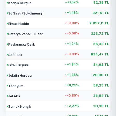
+1,57%
92,39 TL
Karışık Kurşun
+1,48%
321,51 TL
Su Saati (Sökülmemiş)
-0,88%
2.852,11 TL
Elmas Hadde
-0,98%
323,72 TL
Batarya Vana Su Saati
+1,24%
56,33 TL
Paslanmaz Çelik
-0,93%
634,47 TL
Saf Bakır
+1,84%
84,93 TL
Olta Kurşunu
+1,86%
20,90 TL
Jelatin Hurdası
+0,23%
58,25 TL
Titanyum
-0,80%
36,54 TL
Jel Akü
+2,27%
111,38 TL
Zamak Karışık