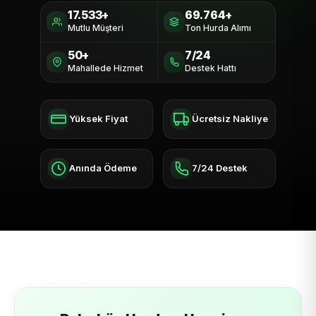
17.533+
69.764+
Mutlu Müşteri
Ton Hurda Alımı
50+
7/24
Mahallede Hizmet
Destek Hattı
Yüksek Fiyat
Ücretsiz Nakliye
Anında Ödeme
7/24 Destek