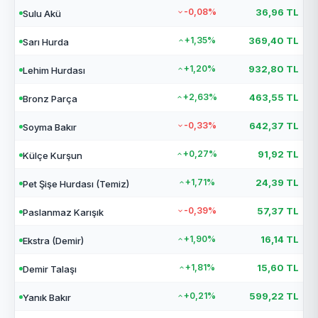
-0,08%
36,96 TL
Sulu Akü
+1,35%
369,40 TL
Sarı Hurda
+1,20%
932,80 TL
Lehim Hurdası
+2,63%
463,55 TL
Bronz Parça
-0,33%
642,37 TL
Soyma Bakır
+0,27%
91,92 TL
Külçe Kurşun
+1,71%
24,39 TL
Pet Şişe Hurdası (Temiz)
-0,39%
57,37 TL
Paslanmaz Karışık
+1,90%
16,14 TL
Ekstra (Demir)
+1,81%
15,60 TL
Demir Talaşı
+0,21%
599,22 TL
Yanık Bakır